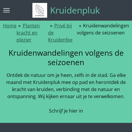
Ga
Kruidenpluk
direct
naar
Home
»
Planten
»
Privé bij
»
Kruidenwandelingen
de
kracht en
de
volgens de seizoenen
hoofdinhoud
plezier
Kruidenfee
Kruidenwandelingen volgens de
seizoenen
Ontdek de natuur om je heen, zelfs in de stad. Ga elke
maand met Kruidenpluk mee op pad en herontdek de
kracht van kruiden, verbinding met de natuur en
ontspanning. Wij kijken ernaar uit je te verwelkomen.
Schrijf je hier in